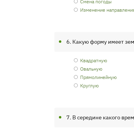
Смена погоды
Изменение направления
6. Какую форму имеет зе
Квадратную
Овальную
Прямолинейную
Круглую
7. В середине какого вре