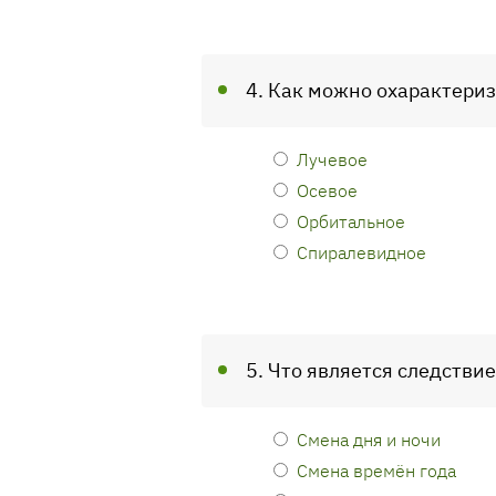
4. Как можно охарактери
Лучевое
Осевое
Орбитальное
Спиралевидное
5. Что является следстви
Смена дня и ночи
Смена времён года