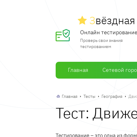
З
вёздна
Онлайн тестировани
Проверь свои знания
тестированием
Главная
Сетевой гор
Главная
Тесты
География
Дви
Тест: Движ
Тестирование – это одна из фор