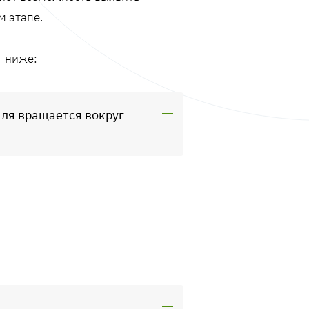
м этапе.
т ниже:
мля вращается вокруг