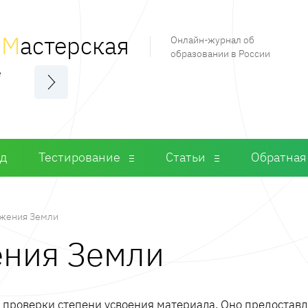
я
М
астерская
Онлайн-журнал об
образовании в России
е
од
Тестирование
Статьи
Обратная
жения Земли
ения Земли
м проверки степени усвоения материала. Оно предостав