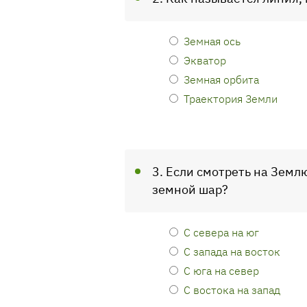
Земная ось
Экватор
Земная орбита
Траектория Земли
3. Если смотреть на Земл
земной шар?
С севера на юг
С запада на восток
С юга на север
С востока на запад