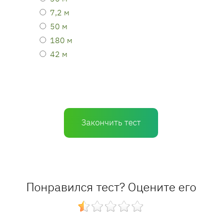
7,2 м
50 м
180 м
42 м
Закончить тест
Понравился тест? Оцените его