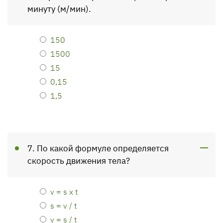
минуту (м/мин).
150
1500
15
0,15
1,5
7. По какой формуле определяется
скорость движения тела?
v = s x t
s = v / t
v = s / t