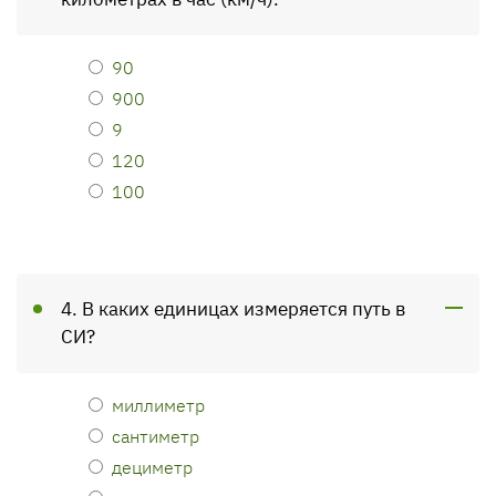
90
900
9
120
100
4. В каких единицах измеряется путь в
СИ?
миллиметр
сантиметр
дециметр