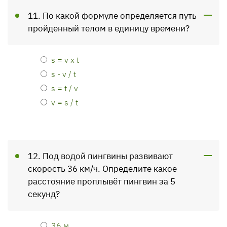
11. По какой формуле определяется путь
пройденный телом в единицу времени?
s = v x t
s - v / t
s = t / v
v = s / t
12. Под водой пингвины развивают
скорость 36 км/ч. Определите какое
расстояние проплывёт пингвин за 5
секунд?
36 м