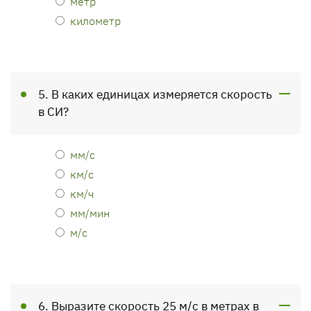
метр
километр
5. В каких единицах измеряется скорость
в СИ?
мм/с
км/с
км/ч
мм/мин
м/с
6. Выразите скорость 25 м/с в метрах в