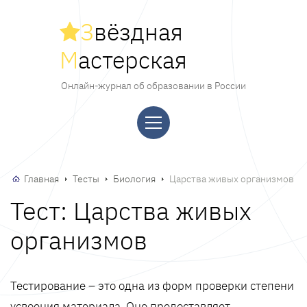
З
вёздная
М
астерская
Онлайн-журнал об образовании в России
Главная
Тесты
Биология
Царства живых организмов
Тест: Царства живых
организмов
Тестирование – это одна из форм проверки степени
усвоения материала. Оно предоставляет