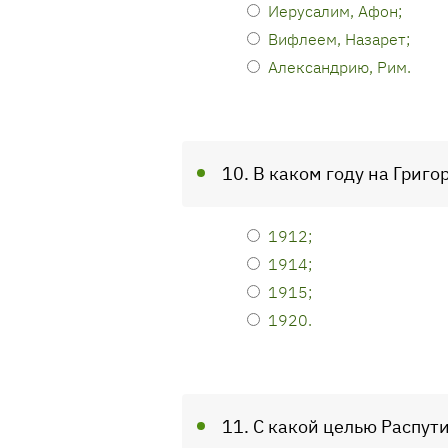
Иерусалим, Афон;
Вифлеем, Назарет;
Александрию, Рим.
10. В каком году на Григ
1912;
1914;
1915;
1920.
11. С какой целью Распут