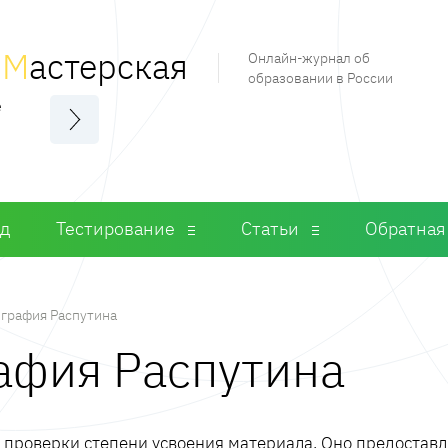
я
М
астерская
Онлайн-журнал об
образовании в России
е
од
Тестирование
Статьи
Обратная
графия Распутина
рафия Распутина
м проверки степени усвоения материала. Оно предостав