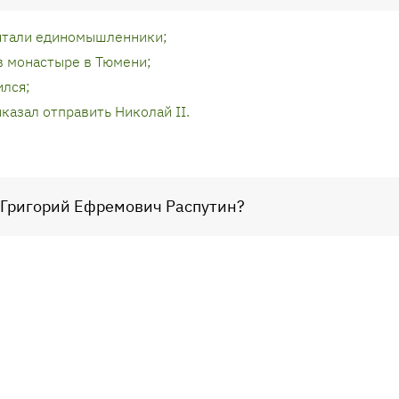
ятали единомышленники;
в монастыре в Тюмени;
ился;
казал отправить Николай II.
т Григорий Ефремович Распутин?