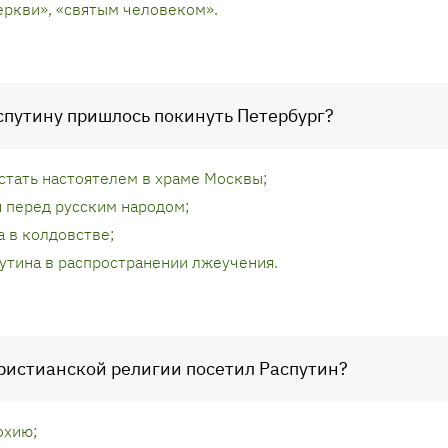
еркви», «святым человеком».
аспутину пришлось покинуть Петербург?
стать настоятелем в храме Москвы;
я перед русским народом;
 в колдовстве;
утина в распространении лжеучения.
христианской религии посетил Распутин?
охию;