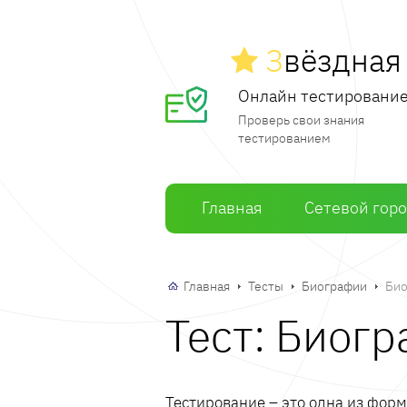
З
вёздна
Онлайн тестировани
Проверь свои знания
тестированием
Главная
Сетевой гор
Главная
Тесты
Биографии
Био
Тест: Биог
Тестирование – это одна из фор