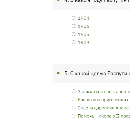
1904;
1906;
1905;
1909.
5. С какой целью Распути
Заниматься восстановл
Распутина пригласили с
Спасти царевича Алексе
Помочь Николаю II прав