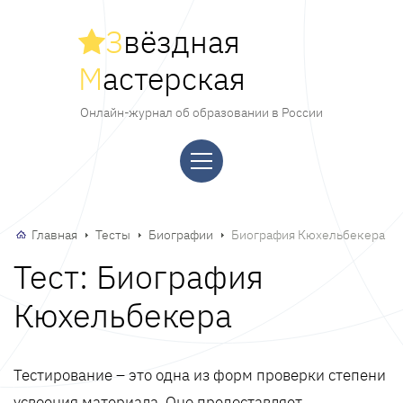
З
вёздная
М
астерская
Онлайн-журнал об образовании в России
Главная
Тесты
Биографии
Биография Кюхельбекера
Тест: Биография
Кюхельбекера
Тестирование – это одна из форм проверки степени
усвоения материала. Оно предоставляет