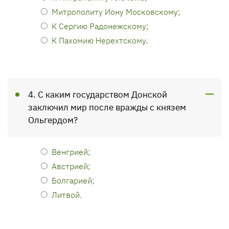
Митрополиту Иону Московскому;
К Сергию Радонежскому;
К Пахомию Нерехтскому.
4. С каким государством Донской
заключил мир после вражды с князем
Ольгердом?
Венгрией;
Австрией;
Болгарией;
Литвой.