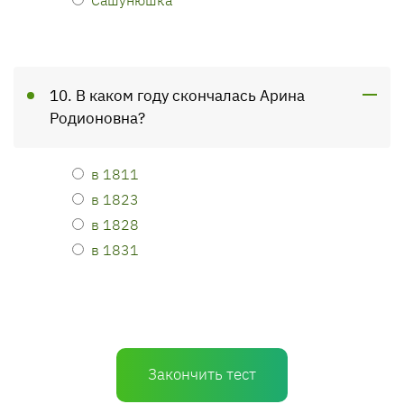
10. В каком году скончалась Арина
Родионовна?
в 1811
в 1823
в 1828
в 1831
Закончить тест