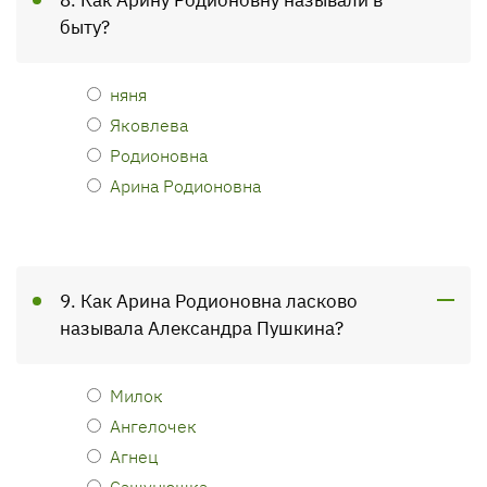
8. Как Арину Родионовну называли в
быту?
няня
Яковлева
Родионовна
Арина Родионовна
9. Как Арина Родионовна ласково
называла Александра Пушкина?
Милок
Ангелочек
Агнец
Сашунюшка