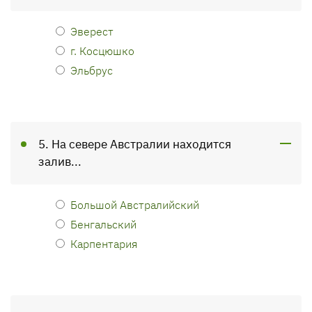
Эверест
г. Косцюшко
Эльбрус
5. На севере Австралии находится
залив...
Большой Австралийский
Бенгальский
Карпентария