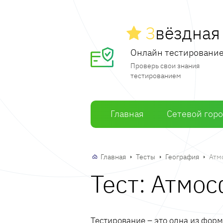
З
вёздна
Онлайн тестировани
Проверь свои знания
тестированием
Главная
Сетевой гор
Главная
Тесты
География
Атм
Тест: Атмо
Тестирование – это одна из фор