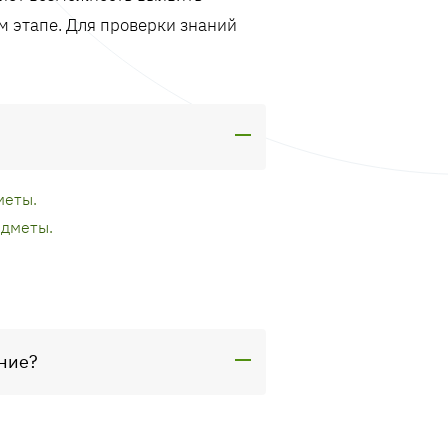
м этапе. Для проверки знаний
меты.
едметы.
ение?