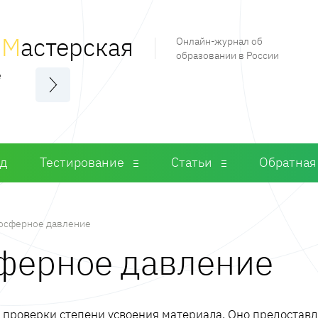
я
М
астерская
Онлайн-журнал об
образовании в России
е
од
Тестирование
Статьи
Обратная
осферное давление
сферное давление
м проверки степени усвоения материала. Оно предостав