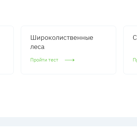
Широколиственные
С
леса
Пройти тест
П