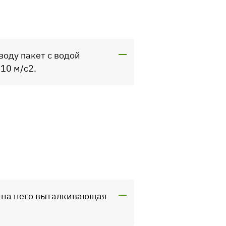
воду пакет с водой
10 м/с2.
я на него выталкивающая