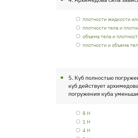
плотности жидкости ил
плотности тела и плотн
объема тела и плотност
плотности и объема тел
5. Куб полностью погруже
куб действует архимедова
погружения куба уменьшит
8 Н
1 Н
4 Н