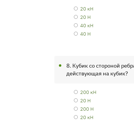
20 кН
20 Н
40 кН
40 Н
8. Кубик со стороной реб
действующая на кубик?
200 кН
20 Н
200 Н
20 кН