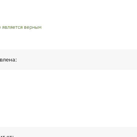
е является верным
влена:
т от: