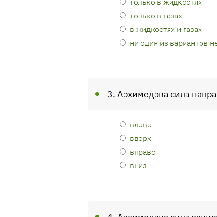
только в жидкостях
только в газах
в жидкостях и газах
ни один из вариантов н
3. Архимедова сила напра
влево
вверх
вправо
вниз
4. Архимедова сила зависи