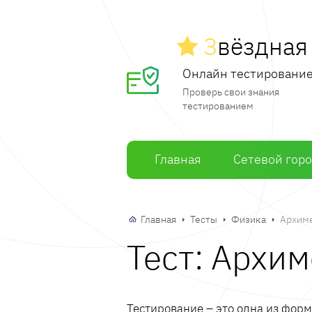
З
вёздна
Онлайн тестировани
Проверь свои знания
тестированием
Главная
Сетевой гор
Главная
Тесты
Физика
Архиме
Тест: Архи
Тестирование – это одна из фор