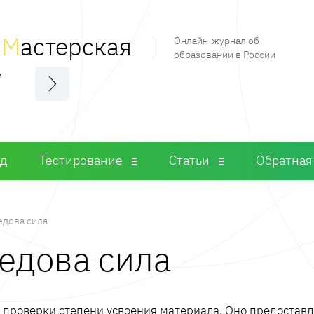
я
М
астерская
Онлайн-журнал об
образовании в России
е
од
Тестирование
Статьи
Обратная
дова сила
медова сила
м проверки степени усвоения материала. Оно предостав