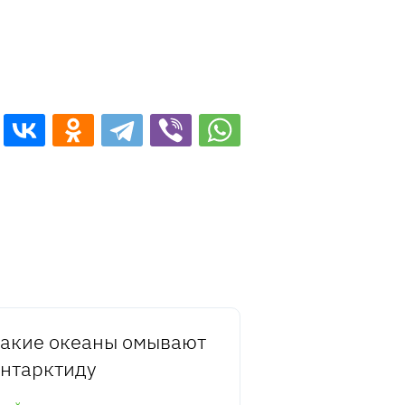
акие океаны омывают
нтарктиду