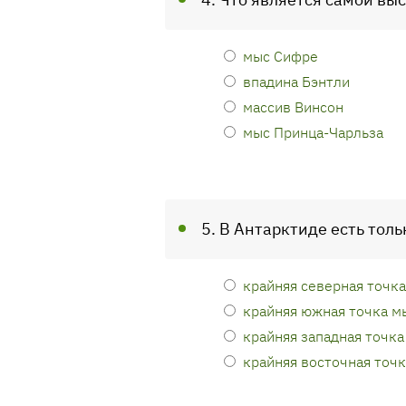
мыс Сифре
впадина Бэнтли
массив Винсон
мыс Принца-Чарльза
5. В Антарктиде есть толь
крайняя северная точк
крайняя южная точка м
крайняя западная точк
крайняя восточная точ