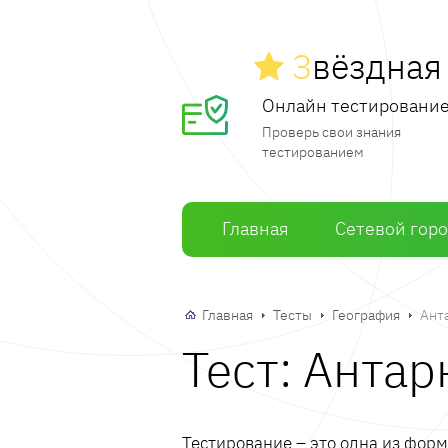
З
вёздна
Онлайн тестировани
Проверь свои знания
тестированием
Главная
Сетевой гор
Главная
Тесты
География
Ант
Тест: Антар
Тестирование – это одна из фор