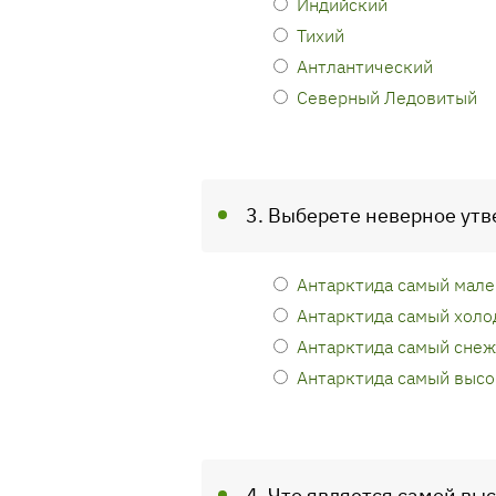
Индийский
Тихий
Антлантический
Северный Ледовитый
3. Выберете неверное ут
Антарктида самый мале
Антарктида самый холо
Антарктида самый сне
Антарктида самый высо
4. Что является самой вы