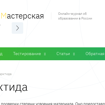
я
М
астерская
Онлайн-журнал об
образовании в России
е
од
Тестирование
Статьи
Обратная
арктида
ктида
м проверки степени усвоения материала. Оно предостав