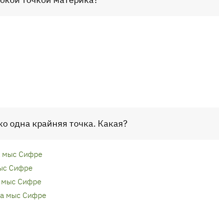
ко одна крайняя точка. Какая?
а мыс Сифре
ыс Сифре
а мыс Сифре
ка мыс Сифре