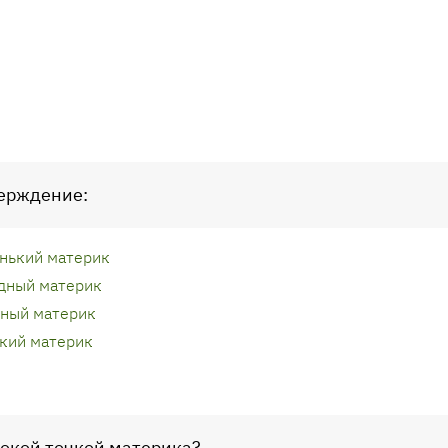
верждение:
нький материк
дный материк
жный материк
кий материк
сокой точкой материка?