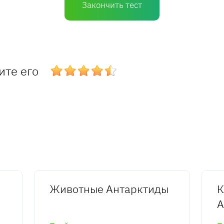
Закончить тест
ите его
Животные Антарктиды
К
А